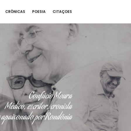
CRÔNICAS
POESIA
CITAÇOES
Confúcio Moura
Médico, escritor, cronista
e apaixonado por Rondônia