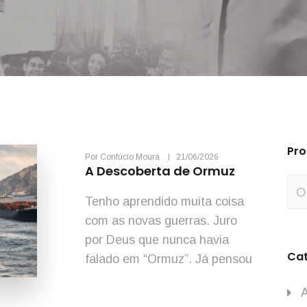
Pro
Por
Confúcio Moura
21/06/2026
A Descoberta de Ormuz
Tenho aprendido muita coisa
com as novas guerras. Juro
por Deus que nunca havia
Cat
falado em “Ormuz”. Já pensou
uma coisa dessas? Nada
saber de Ormuz. E agora?