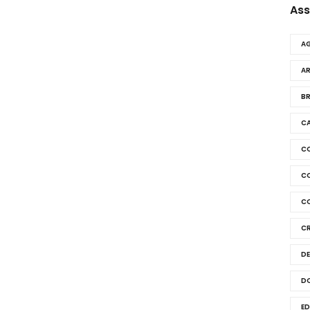
Ass
AG
A
BR
C
C
C
C
C
D
D
E