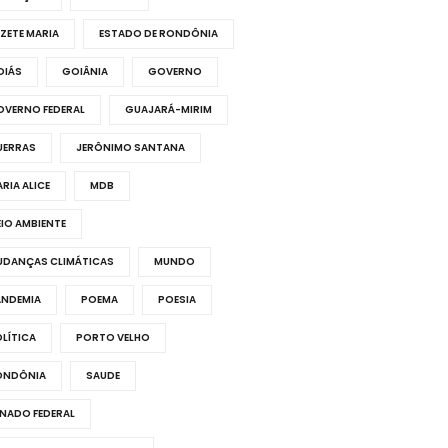
IZETE MARIA
ESTADO DE RONDÔNIA
OIÁS
GOIÂNIA
GOVERNO
OVERNO FEDERAL
GUAJARÁ-MIRIM
UERRAS
JERÔNIMO SANTANA
RIA ALICE
MDB
IO AMBIENTE
UDANÇAS CLIMÁTICAS
MUNDO
ANDEMIA
POEMA
POESIA
LÍTICA
PORTO VELHO
ONDÔNIA
SAUDE
NADO FEDERAL