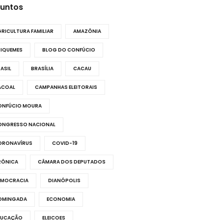
untos
RICULTURA FAMILIAR
AMAZÔNIA
RIQUEMES
BLOG DO CONFÚCIO
ASIL
BRASÍLIA
CACAU
ACOAL
CAMPANHAS ELEITORAIS
ONFÚCIO MOURA
ONGRESSO NACIONAL
ORONAVÍRUS
COVID-19
RÔNICA
CÂMARA DOS DEPUTADOS
EMOCRACIA
DIANÓPOLIS
OMINGADA
ECONOMIA
DUCAÇÃO
ELEICOES