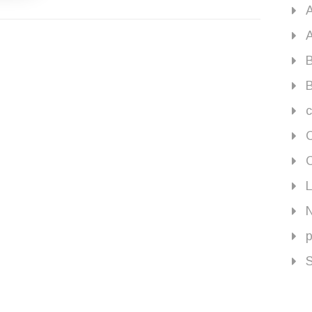
Ormuz ou Hormuz? Tanto faz.
Um estreito que liga golfos nas
A
Arábias. Agora sei. Se não
B
fosse a guerra entre Irã e
B
Estados Unidos, não teria tido
[…]
c
C
C
L
N
p
S