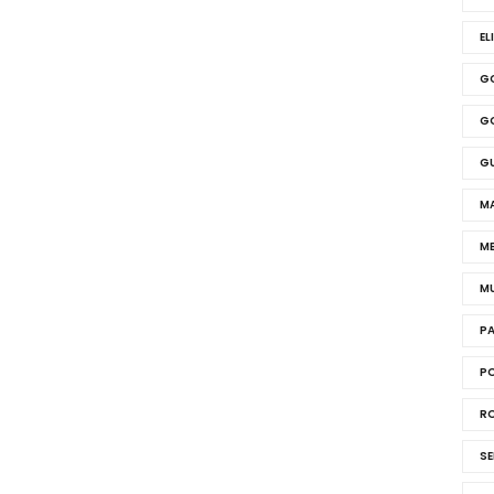
EL
G
G
G
MA
ME
M
P
PO
R
SE