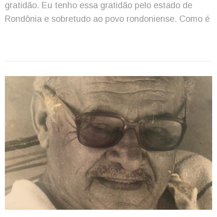
gratidão. Eu tenho essa gratidão pelo estado de
Rondônia e sobretudo ao povo rondoniense. Como é
que um camarada como eu, um médico recém-
formado, atrevido, vai parar em Ariquemes quando
não existia a cidade? Não existia nenhuma casa
onde está localizada hoje […]