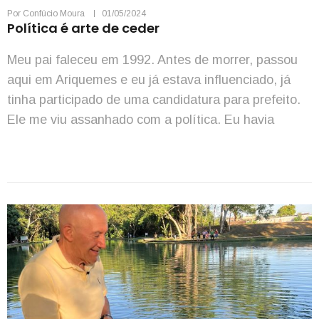
Por
Confúcio Moura
01/05/2024
Política é arte de ceder
Meu pai faleceu em 1992. Antes de morrer, passou
aqui em Ariquemes e eu já estava influenciado, já
tinha participado de uma candidatura para prefeito.
Ele me viu assanhado com a política. Eu havia
perdido a eleição. Meu pai foi vereador duma cidade
pequena nossa, lá do sertão do antigo estado de
Goiás, hoje Tocantins, […]