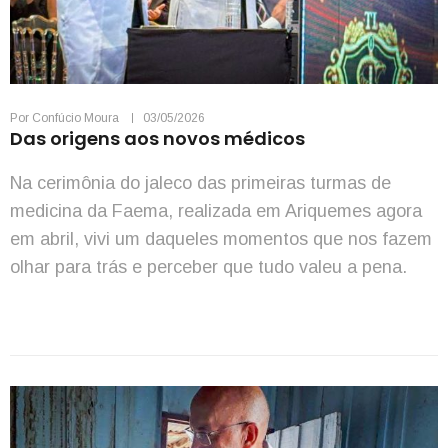
Por
Confúcio Moura
03/05/2026
Das origens aos novos médicos
Na cerimônia do jaleco das primeiras turmas de
medicina da Faema, realizada em Ariquemes agora
em abril, vivi um daqueles momentos que nos fazem
olhar para trás e perceber que tudo valeu a pena.
Quando cheguei aqui, nos anos 1970, Ariquemes era
apenas uma pequena vila. Não havia hospital,
exames ou estrutura. A medicina que […]