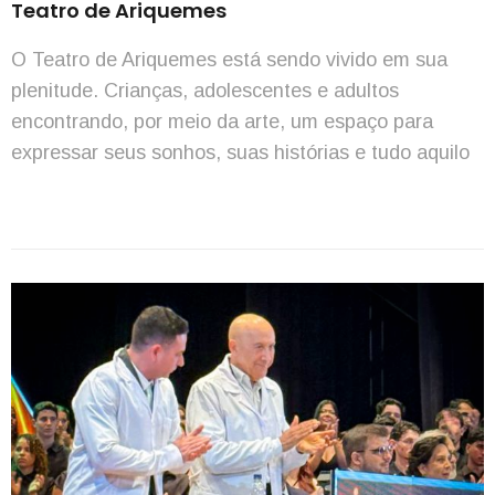
Teatro de Ariquemes
O Teatro de Ariquemes está sendo vivido em sua
plenitude. Crianças, adolescentes e adultos
encontrando, por meio da arte, um espaço para
expressar seus sonhos, suas histórias e tudo aquilo
que carregam de mais singular. É bonito de
testemunhar. A Escola Heitor Villa-Lobos ocupou o
palco com apresentações belíssimas, mostrando o
quanto esse espaço já […]