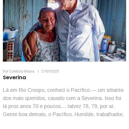
Por
Confúcio Moura
27/07/2025
Severina
Lá em Rio Crespo, conheci o Pacífico — um sitiante
dos mais queridos, casado com a Severina. Isso foi
lá pros anos 70 e poucos… talvez 78, 79, por aí.
Gente boa demais, o Pacífico. Humilde, trabalhador,
cuidava com afinco da rocinha dele, e a Severina,