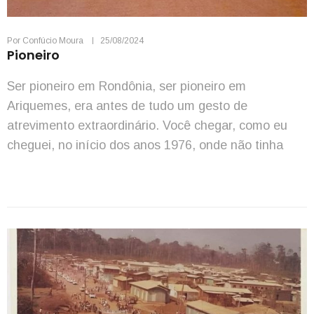
Por
Confúcio Moura
25/08/2024
Pioneiro
Ser pioneiro em Rondônia, ser pioneiro em
Ariquemes, era antes de tudo um gesto de
atrevimento extraordinário. Você chegar, como eu
cheguei, no início dos anos 1976, onde não tinha
Ariquemes, não tinha nenhuma casa. Onde é a
cidade hoje, só existia a Vila Velha de Ariquemes, ali
havia umas palhoças na beira da BR-364, […]