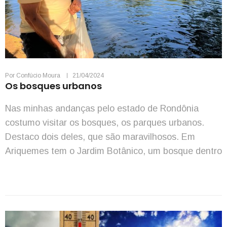
Por
Confúcio Moura
21/04/2024
Os bosques urbanos
Nas minhas andanças pelo estado de Rondônia
costumo visitar os bosques, os parques urbanos.
Destaco dois deles, que são maravilhosos. Em
Ariquemes tem o Jardim Botânico, um bosque dentro
da cidade, perto do setor quatro e do setor oito, de
12 hectares, que tem 246 seis espécies de árvores
nativas da Floresta Amazônica. É um […]