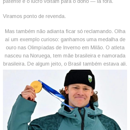
patente e o lucro voltam para o dono — lá fora.
Viramos ponto de revenda.
Mas também não adianta ficar só reclamando. Olha
aí um exemplo curioso: ganhamos uma medalha de
ouro nas Olimpíadas de Inverno em Milão. O atleta
nasceu na Noruega, tem mãe brasileira e namorada
brasileira. De algum jeito, o Brasil também estava ali.