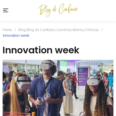
Home
/
Blog
,
Blog do Confúcio
,
Conversa Aberta
,
Crônicas
/
Innovation week
Innovation week