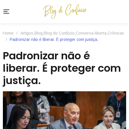
Home
/
Artigos
,
Blog
,
Blog do Confúcio
,
Conversa Aberta
,
Crônicas
/
Padronizar não é liberar. É proteger com justiça.
Padronizar não é
liberar. É proteger com
justiça.