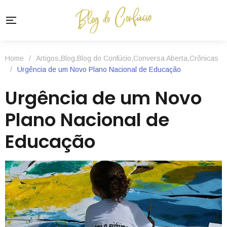
Home
/
Artigos
,
Blog
,
Blog do Confúcio
,
Conversa Aberta
,
Crônicas
/
Urgência de um Novo Plano Nacional de Educação
Urgência de um Novo
Plano Nacional de
Educação