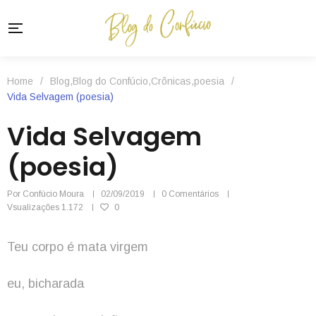
Home
/
Blog
,
Blog do Confúcio
,
Crônicas
,
poesia
/
Vida Selvagem (poesia)
Vida Selvagem
(poesia)
Por
Confúcio Moura
02/09/2019
0 Comentários
Vsualizações
1.172
0
Teu corpo é mata virgem
eu, bicharada